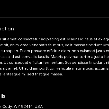
iption
sit amet, consectetur adipiscing elit. Mauris id risus et ex eg
cipit, enim vitae venenatis faucibus, velit massa tincidunt urn
o eu sapien. Etiam posuere efficitur diam, non euismod justo 
assa id est convallis iaculis. Mauris pulvinar tortor a justo hen
Ut consequat efficitur fermentum. Suspendisse tincidunt nisl
us sit amet. Ut ac diam porttitor, vehicula magna quis, accum
llentesque mi, sed tristique massa.
ils
e, Cody, WY 82414, USA