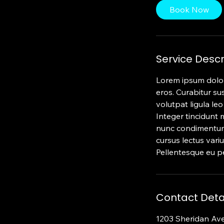
Book Now
Service Descr
Lorem ipsum dolor 
eros. Curabitur sus
volutpat ligula le
Integer tincidunt m
nunc condimentum. 
cursus lectus vari
Pellentesque eu pe
Contact Deta
1203 Sheridan Av