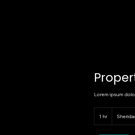
Proper
Lorem ipsum dolor 
1 hr
1
Sherida
h