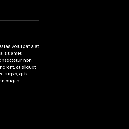
estas volutpat a at
a, sit amet
consectetur non.
drerit, at aliquet
 turpis, quis
san augue.